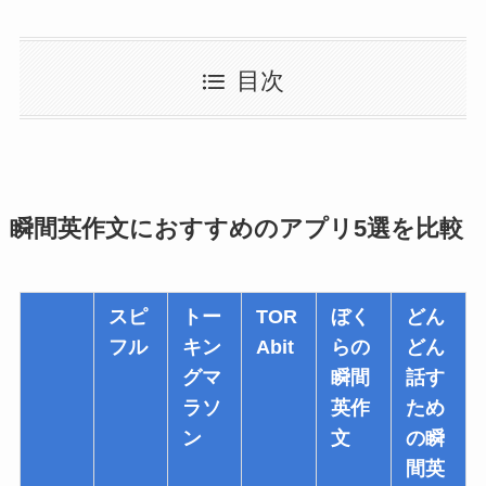
目次
瞬間英作文におすすめのアプリ5選を比較
スピ
トー
TOR
ぼく
どん
フル
キン
Abit
らの
どん
グマ
瞬間
話す
ラソ
英作
ため
ン
文
の瞬
間英