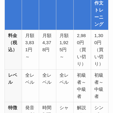
作文
トレ
ーニ
ング
料金
月額
月額
月額
2,98
1,30
（税
3,83
4,37
1,92
0円
0円
込）
1円
8円
5円
（買
（買
～
～
い切
い切
り）
り）
レベ
全レ
全レ
全レ
初級
初級
ル
ベル
ベル
ベル
者～
者～
中級
中級
者
者
特徴
発音
時間
シャ
解説
シン