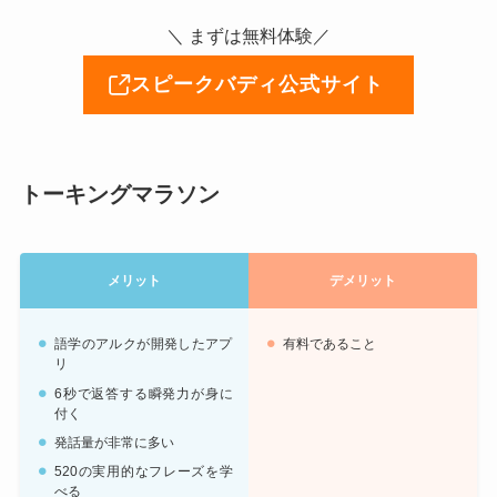
＼ まずは無料体験／
スピークバディ公式サイト
トーキングマラソン
メリット
デメリット
語学のアルクが開発したアプ
有料であること
リ
6秒で返答する瞬発力が身に
付く
発話量が非常に多い
520の実用的なフレーズを学
べる