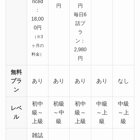
nced
円
円
：
毎日6
18,00
話プ
0円
ラ
（※3
ン：
ヶ月の
2,980
料金）
円
無料
プラ
あり
あり
あり
あり
なし
ン
初中
初級
初中
中級
中級
レベ
級～
～中
級～
～上
～上
ル
上級
級
上級
級
級
雑誌