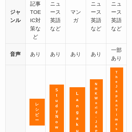
記事
ニュ
ニュ
ニュ
ジャ
TOE
ース
マン
ース
ース
ンル
IC対
英語
ガ
英語
英語
策な
など
など
など
ど
一部
音声
あり
あり
あり
あり
あり
T
h
e
N
J
H
S
a
L
K
t
p
W
a
u
a
o
レ
n
n
d
rl
シ
T
y
g
d
ピ
i
N
-
a
m
ー
o
J
k
e
A
w
s
u
P