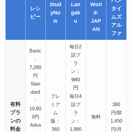
パン
Stud
Lan
Worl
レシ
タイ
yNo
gak
d-
ピー
ムズ
w
u
JAP
アル
AN
ファ
毎日2
Basic
話プ
：
ラ
7,280
：
ン
円
980
Stan
円
dard
プレ
毎日4
：
有料
ミア
話プ
380
10,80
プラ
ム
ラ
円/部
0円
無料
ンの
版：
ン：
1,450
Adva
料金
360
1,980
円/月