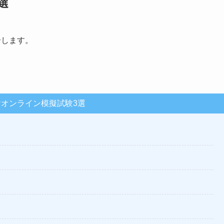
選
介します。
向けオンライン模擬試験3選